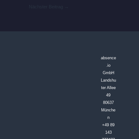
Nächster Beitrag
→
absence
.io
GmbH
Landshu
ter Allee
49
80637
Münche
n
+49 89
143